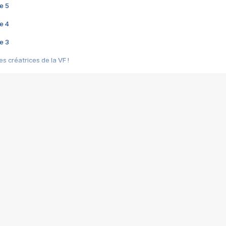
e 5
e 4
e 3
s créatrices de la VF !
e 2
e 1
e Mektoub My Love arrive enfin ! Rencontre avec Shaïn Boumedine et Sal
i : après Toni en famille
elle réalise le bouleversant Dites lui que je l'aime
ais ! Rencontre autour de Vie privée de Rebecca Zlotowski
 de Marguerite, Grave... Rencontre avec Ella Rumpf
 Les Rêveurs, un film intime sur la santé mentale
a avec un film sur le mouvement des Gilets jaunes